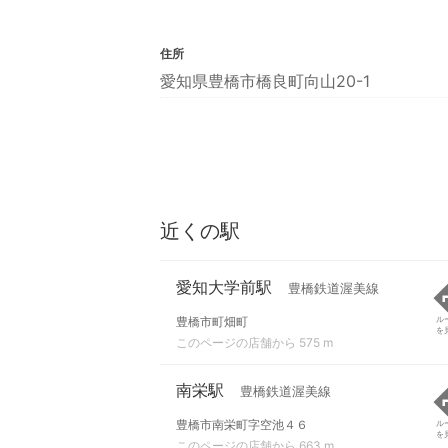
住所
愛知県豊橋市橋良町向山20-1
近くの駅
愛知大学前駅
豊橋鉄道渥美線
豊橋市町畑町
ル
を
このページの店舗から 575 m
南栄駅
豊橋鉄道渥美線
豊橋市南栄町字空池４６
ル
を
このページの店舗から 663 m