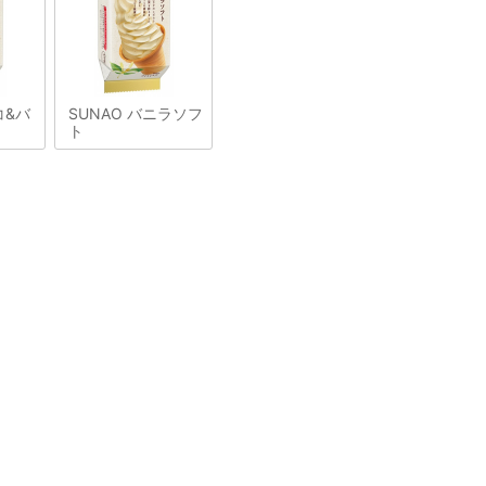
コ&バ
SUNAO バニラソフ
ト