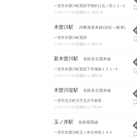
一宮市木曽川町黒田字西針口北ノ切１２-４
ル
を
このページの店舗から 403 m
木曽川駅
JR東海道本線(浜松～岐阜)
一宮市木曽川町黒田
ル
を
このページの店舗から 652 m
新木曽川駅
名鉄名古屋本線
一宮市木曽川町黒田下市場南１２１-４
ル
を
このページの店舗から 885 m
木曽川堤駅
名鉄名古屋本線
一宮市北方町大字北方字倉骨
ル
を
このページの店舗から 1.9 km
玉ノ井駅
名鉄尾西線
一宮市木曽川町玉ノ井古井田１４０
ル
を