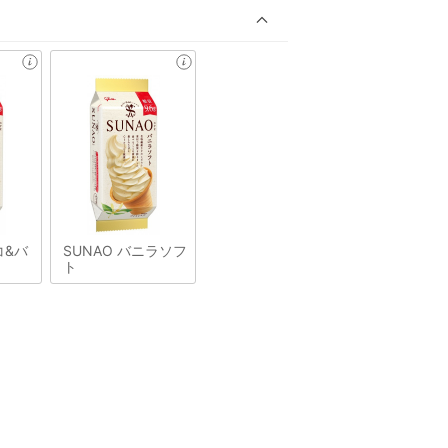
コ&バ
SUNAO バニラソフ
ト