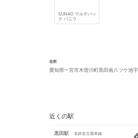
SUNAO マルチパッ
ク バニラ
住所
愛知県一宮市木曽川町黒田南八ツケ池字南
近くの駅
黒田駅
名鉄名古屋本線