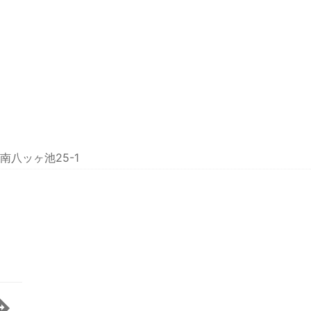
八ッヶ池25-1