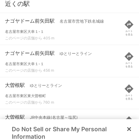
近くの駅
ナゴヤドーム前矢田駅
名古屋市営地下鉄名城線
名古屋市東区大幸１-１
ルート
を見る
このページの店舗から 405 m
ナゴヤドーム前矢田駅
ゆとりーとライン
名古屋市東区大幸１-１
ルート
を見る
このページの店舗から 456 m
大曽根駅
ゆとりーとライン
名古屋市東区東大曽根町
ルート
を見る
このページの店舗から 760 m
大曽根駅
JR中央本線(名古屋～塩尻)
Do Not Sell or Share My Personal
名古屋市東区東大曽根町
ルート
を見る
このページの店舗から 793 m
Information