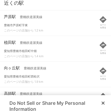
近くの駅
芦原駅
豊橋鉄道渥美線
豊橋市芦原町字東
ルート
を見る
このページの店舗から 1.2 km
植田駅
豊橋鉄道渥美線
愛知県豊橋市植田町中畑
ルート
を見る
このページの店舗から 1.4 km
向ヶ丘駅
豊橋鉄道渥美線
愛知県豊橋市植田町西蛤沢
ルート
を見る
このページの店舗から 1.9 km
高師駅
豊橋鉄道渥美線
Do Not Sell or Share My Personal
豊橋市高師町字北新切
ルート
を見る
このページの店舗から 2 km
Information