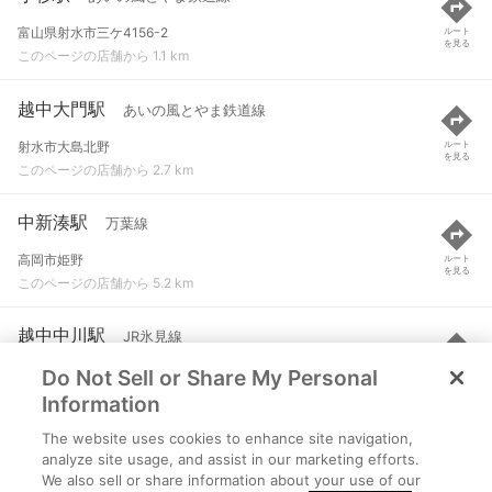
富山県射水市三ケ4156-2
ルート
を見る
このページの店舗から 1.1 km
越中大門駅
あいの風とやま鉄道線
射水市大島北野
ルート
を見る
このページの店舗から 2.7 km
中新湊駅
万葉線
高岡市姫野
ルート
を見る
このページの店舗から 5.2 km
越中中川駅
JR氷見線
Do Not Sell or Share My Personal
高岡市中川
ルート
を見る
このページの店舗から 5.6 km
Information
The website uses cookies to enhance site navigation,
新町口駅
万葉線
analyze site usage, and assist in our marketing efforts.
We also sell or share information about your use of our
射水市中央町
ルート