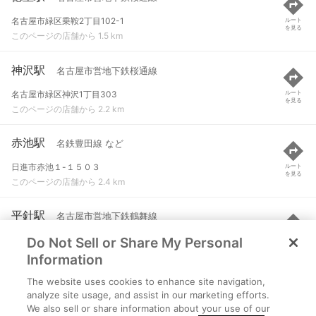
名古屋市緑区乗鞍2丁目102-1
ルート
を見る
このページの店舗から 1.5 km
神沢駅
名古屋市営地下鉄桜通線
名古屋市緑区神沢1丁目303
ルート
を見る
このページの店舗から 2.2 km
赤池駅
名鉄豊田線 など
日進市赤池１-１５０３
ルート
を見る
このページの店舗から 2.4 km
平針駅
名古屋市営地下鉄鶴舞線
Do Not Sell or Share My Personal
名古屋市天白区平針２-１３０１
ルート
を見る
このページの店舗から 2.7 km
Information
The website uses cookies to enhance site navigation,
原駅
名古屋市営地下鉄鶴舞線
analyze site usage, and assist in our marketing efforts.
We also sell or share information about your use of our
名古屋市天白区原１-５１３
ルート