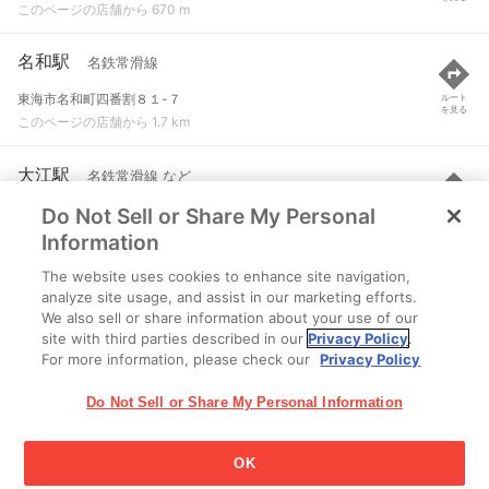
このページの店舗から 670 m
名和駅
名鉄常滑線
東海市名和町四番割８１-７
ルート
を見る
このページの店舗から 1.7 km
大江駅
名鉄常滑線 など
Do Not Sell or Share My Personal
名古屋市南区加福本通２-８-１
ルート
を見る
このページの店舗から 1.9 km
Information
The website uses cookies to enhance site navigation,
東名古屋港駅
名鉄築港線
analyze site usage, and assist in our marketing efforts.
We also sell or share information about your use of our
名古屋市港区大江町９-９
ルート
を見る
site with third parties described in our
Privacy Policy
.
このページの店舗から 2 km
For more information, please check our
Privacy Policy
Do Not Sell or Share My Personal Information
OK
江崎グリコ株式会社 Copyright © 2025 Ezaki Glico Co., Ltd.
Cookie 設定