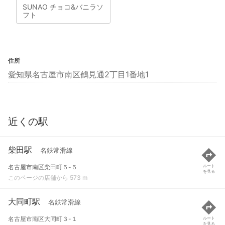
SUNAO チョコ&バニラソ
フト
住所
愛知県名古屋市南区鶴見通2丁目1番地1
近くの駅
柴田駅
名鉄常滑線
名古屋市南区柴田町５-５
ルート
を見る
このページの店舗から 573 m
大同町駅
名鉄常滑線
名古屋市南区大同町３-１
ルート
を見る