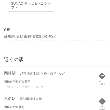
SUNAO チョコ&バニラソ
フト
住所
愛知県岡崎市牧御堂町水洗37
近くの駅
岡崎駅
JR東海道本線(浜松～岐阜) など
岡崎市羽根町東荒子
ルート
を見る
このページの店舗から 1.4 km
六名駅
愛知環状鉄道線
岡崎市六名新町
ルート
を見る