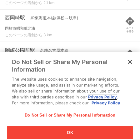
このページの店舗から 2.1 km
西岡崎駅
JR東海道本線(浜松～岐阜)
岡崎市昭和町北浦
ルート
を見る
このページの店舗から 3 km
岡崎公園前駅
名鉄名古屋本線
Do Not Sell or Share My Personal
岡崎市中岡崎町
ルート
を見る
このページの店舗から 3.6 km
Information
The website uses cookies to enhance site navigation,
中岡崎駅
愛知環状鉄道線
analyze site usage, and assist in our marketing efforts.
We also sell or share information about your use of our
岡崎市八帖町字住環通り
ルート
を見る
site with third parties described in our
Privacy Policy
.
このページの店舗から 3.7 km
For more information, please check our
Privacy Policy
Do Not Sell or Share My Personal Information
OK
江崎グリコ株式会社 Copyright © 2025 Ezaki Glico Co., Ltd.
Cookie 設定