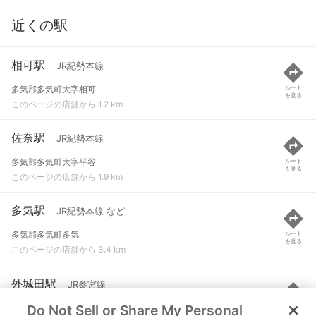
近くの駅
相可駅
JR紀勢本線
多気郡多気町大字相可
ルート
を見る
このページの店舗から 1.2 km
佐奈駅
JR紀勢本線
多気郡多気町大字平谷
ルート
を見る
このページの店舗から 1.9 km
多気駅
JR紀勢本線 など
多気郡多気町多気
ルート
を見る
このページの店舗から 3.4 km
外城田駅
JR参宮線
Do Not Sell or Share My Personal
多気郡多気町大字土羽
ルート
を見る