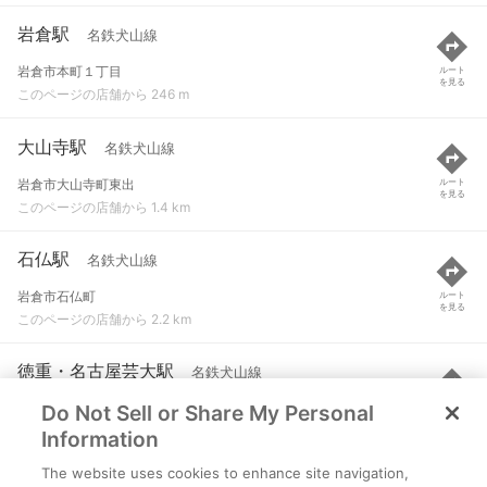
岩倉駅
名鉄犬山線
岩倉市本町１丁目
ルート
を見る
このページの店舗から 246 m
大山寺駅
名鉄犬山線
岩倉市大山寺町東出
ルート
を見る
このページの店舗から 1.4 km
石仏駅
名鉄犬山線
岩倉市石仏町
ルート
を見る
このページの店舗から 2.2 km
徳重・名古屋芸大駅
名鉄犬山線
Do Not Sell or Share My Personal
北名古屋市徳重大畑
ルート
を見る
このページの店舗から 2.2 km
Information
The website uses cookies to enhance site navigation,
西春駅
名鉄犬山線