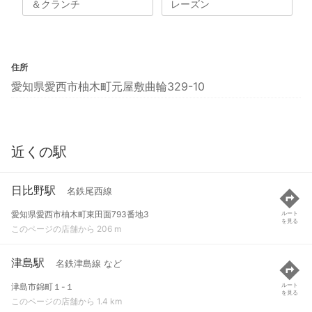
＆クランチ
レーズン
住所
愛知県愛西市柚木町元屋敷曲輪329-10
近くの駅
日比野駅
名鉄尾西線
愛知県愛西市柚木町東田面793番地3
ルート
を見る
このページの店舗から 206 m
津島駅
名鉄津島線 など
津島市錦町１-１
ルート
を見る
このページの店舗から 1.4 km