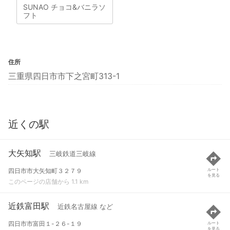
SUNAO チョコ&バニラソ
フト
住所
三重県四日市市下之宮町313-1
近くの駅
大矢知駅
三岐鉄道三岐線
四日市市大矢知町３２７９
ルート
を見る
このページの店舗から 1.1 km
近鉄富田駅
近鉄名古屋線 など
四日市市富田１-２６-１９
ルート
を見る