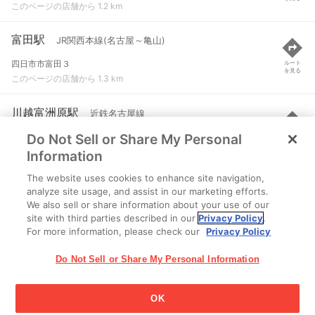
このページの店舗から 1.2 km
富田駅
JR関西本線(名古屋～亀山)
四日市市富田３
ルート
を見る
このページの店舗から 1.3 km
川越富洲原駅
近鉄名古屋線
Do Not Sell or Share My Personal
三重県三重郡川越町大字豊田275
ルート
を見る
このページの店舗から 1.8 km
Information
The website uses cookies to enhance site navigation,
富田浜駅
JR関西本線(名古屋～亀山)
analyze site usage, and assist in our marketing efforts.
We also sell or share information about your use of our
四日市市東茂福町
ルート
を見る
site with third parties described in our
Privacy Policy
.
このページの店舗から 2.2 km
For more information, please check our
Privacy Policy
Do Not Sell or Share My Personal Information
OK
江崎グリコ株式会社 Copyright © 2025 Ezaki Glico Co., Ltd.
Cookie 設定