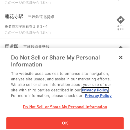
このページの店舗から 1.8 km
蓮花寺駅
三岐鉄道北勢線
桑名市大字蓮花寺１８３-４
ルート
を見る
このページの店舗から 1.8 km
馬道駅
三岐鉄道北勢線
Do Not Sell or Share My Personal
桑名市大字本願寺字笠松２２８-２
ルート
を見る
このページの店舗から 2.2 km
Information
The website uses cookies to enhance site navigation,
在良駅
三岐鉄道北勢線
analyze site usage, and assist in our marketing efforts.
We also sell or share information about your use of our
桑名市大字額田字中縄３８１-１
ルート
を見る
site with third parties described in our
Privacy Policy
.
このページの店舗から 2.2 km
For more information, please check our
Privacy Policy
Do Not Sell or Share My Personal Information
OK
江崎グリコ株式会社 Copyright © 2025 Ezaki Glico Co., Ltd.
Cookie 設定