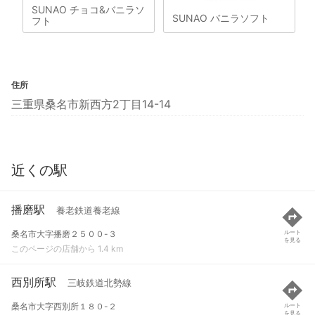
SUNAO チョコ&バニラソ
SUNAO バニラソフト
フト
住所
三重県桑名市新西方2丁目14-14
近くの駅
播磨駅
養老鉄道養老線
桑名市大字播磨２５００-３
ルート
を見る
このページの店舗から 1.4 km
西別所駅
三岐鉄道北勢線
桑名市大字西別所１８０-２
ルート
を見る