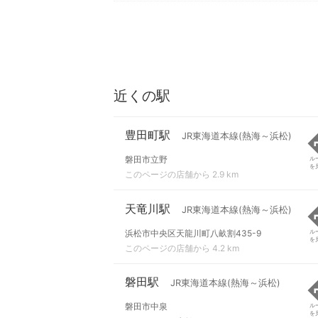
近くの駅
豊田町駅
JR東海道本線(熱海～浜松)
磐田市立野
ル
を
このページの店舗から 2.9 km
天竜川駅
JR東海道本線(熱海～浜松)
浜松市中央区天龍川町八畝割435-9
ル
を
このページの店舗から 4.2 km
磐田駅
JR東海道本線(熱海～浜松)
磐田市中泉
ル
を