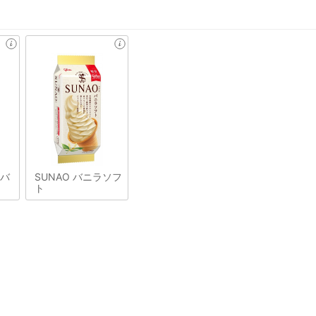
&バ
SUNAO バニラソフ
ト