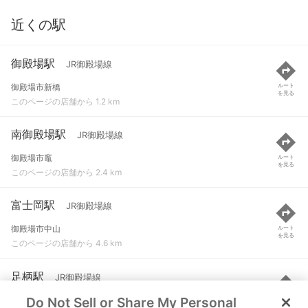
近くの駅
御殿場駅
JR御殿場線
御殿場市新橋
ルート
を見る
このページの店舗から 1.2 km
南御殿場駅
JR御殿場線
御殿場市竈
ルート
を見る
このページの店舗から 2.4 km
富士岡駅
JR御殿場線
御殿場市中山
ルート
を見る
このページの店舗から 4.6 km
足柄駅
JR御殿場線
Do Not Sell or Share My Personal
駿東郡小山町竹之下
ルート
を見る