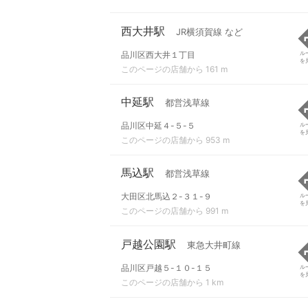
西大井駅
JR横須賀線 など
品川区西大井１丁目
ル
を
このページの店舗から 161 m
中延駅
都営浅草線
品川区中延４-５-５
ル
を
このページの店舗から 953 m
馬込駅
都営浅草線
大田区北馬込２-３１-９
ル
を
このページの店舗から 991 m
戸越公園駅
東急大井町線
品川区戸越５-１０-１５
ル
を
このページの店舗から 1 km