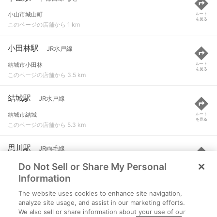
小山市城山町
ルート
を見る
このページの店舗から 1 km
小田林駅
JR水戸線
結城市小田林
ルート
を見る
このページの店舗から 3.5 km
結城駅
JR水戸線
結城市結城
ルート
を見る
このページの店舗から 5.3 km
思川駅
JR両毛線
Do Not Sell or Share My Personal
小山市大字松沼
ルート
を見る
このページの店舗から 5.3 km
Information
The website uses cookies to enhance site navigation,
東結城駅
JR水戸線
analyze site usage, and assist in our marketing efforts.
We also sell or share information about your use of our
結城市大字結城
ルート