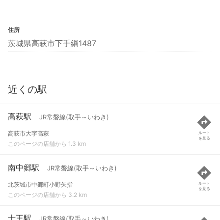
住所
茨城県高萩市下手綱1487
近くの駅
高萩駅
JR常磐線(取手～いわき)
高萩市大字高萩
ルート
を見る
このページの店舗から 1.3 km
南中郷駅
JR常磐線(取手～いわき)
北茨城市中郷町小野矢指
ルート
を見る
このページの店舗から 3.2 km
十王駅
JR常磐線(取手～いわき)