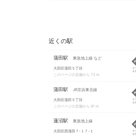
近くの駅
蒲田駅
東急池上線 など
大田区蒲田５丁目
ル
を
このページの店舗から 73 m
蒲田駅
JR京浜東北線
大田区蒲田５丁目
ル
を
このページの店舗から 81 m
蓮沼駅
東急池上線
大田区西蒲田７-１７-１
ル
を