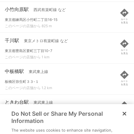
小竹向原駅
西武有楽町線 など
東京都練馬区小竹町二丁目16-15
ルート
を見る
このページの店舗から 825 m
千川駅
東京メトロ有楽町線 など
東京都豊島区要町三丁目10-7
ルート
を見る
このページの店舗から 1 km
中板橋駅
東武東上線
板橋区弥生町３３-１
ルート
を見る
このページの店舗から 1.2 km
ときわ台駅
東武東上線
Do Not Sell or Share My Personal
板橋区常盤台１-４３-１
ルート
を見る
このページの店舗から 1.3 km
Information
The website uses cookies to enhance site navigation,
大山駅
東武東上線