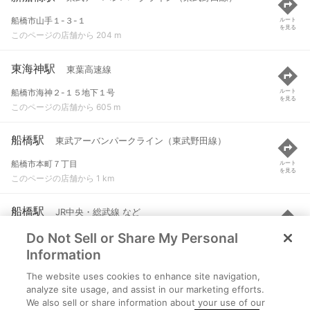
船橋市山手１-３-１
ルート
を見る
このページの店舗から 204 m
東海神駅
東葉高速線
船橋市海神２-１５地下１号
ルート
を見る
このページの店舗から 605 m
船橋駅
東武アーバンパークライン（東武野田線）
船橋市本町７丁目
ルート
を見る
このページの店舗から 1 km
船橋駅
JR中央・総武線 など
Do Not Sell or Share My Personal
船橋市本町７丁目
ルート
を見る
このページの店舗から 1.1 km
Information
The website uses cookies to enhance site navigation,
海神駅
京成本線
analyze site usage, and assist in our marketing efforts.
We also sell or share information about your use of our
船橋市海神５-１-２２
ルート