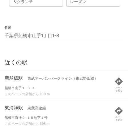
＆クランチ
レーズン
住所
千葉県船橋市山手1丁目1-8
近くの駅
新船橋駅
東武アーバンパークライン（東武野田線）
船橋市山手１-３-１
ルート
を見る
このページの店舗から 100 m
東海神駅
東葉高速線
船橋市海神２-１５地下１号
ルート
を見る
このページの店舗から 598 m