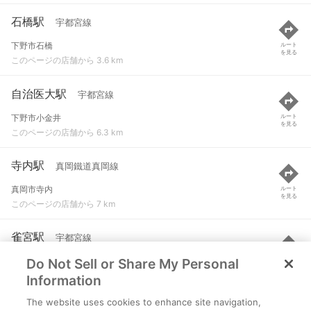
石橋駅
宇都宮線
下野市石橋
ルート
を見る
このページの店舗から 3.6 km
自治医大駅
宇都宮線
下野市小金井
ルート
を見る
このページの店舗から 6.3 km
寺内駅
真岡鐵道真岡線
真岡市寺内
ルート
を見る
このページの店舗から 7 km
雀宮駅
宇都宮線
Do Not Sell or Share My Personal
宇都宮市雀宮１丁目
ルート
を見る
このページの店舗から 7.3 km
Information
The website uses cookies to enhance site navigation,
国谷駅
東武宇都宮線