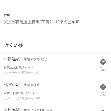
住所
東京都目黒区上目黒1丁目21-12東光ビル1F
近くの駅
中目黒駅
東急東横線 など
目黒区上目黒３-４-１
ルート
を見る
このページの店舗から 143 m
代官山駅
東急東横線
渋谷区代官山町１９-４
ルート
を見る
このページの店舗から 506 m
恵比寿駅
東京メトロ日比谷線