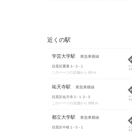
近くの駅
学芸大学駅
東急東横線
目黒区鷹番３-２-１
ル
を
このページの店舗から 69 m
祐天寺駅
東急東横線
目黒区祐天寺２-１３-３
ル
を
このページの店舗から 988 m
都立大学駅
東急東横線
目黒区中根１-５-１
ル
を