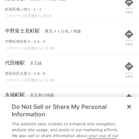
杉並区堀ノ内１-１-１
ルート
を見る
このページの店舗から 80 m
中野富士見町駅
東京メトロ丸ノ内線
中野区弥生町５-２４-４
ルート
を見る
このページの店舗から 1.3 km
代田橋駅
京王線
世田谷区大原２-１８-９
ルート
を見る
このページの店舗から 1.4 km
永福町駅
京王井の頭線
Do Not Sell or Share My Personal
杉並区永福２-６０-３１
ルート
を見る
このページの店舗から 1.4 km
Information
The website uses cookies to enhance site navigation,
笹塚駅
京王線 など
analyze site usage, and assist in our marketing efforts.
We also sell or share information about your use of our
渋谷区笹塚１-５６-７
ルート