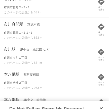
市川市菅野２-７-１
ルート
を見る
このページの店舗から 532 m
市川真間駅
京成本線
市川市真間１-１１-１
ルート
を見る
このページの店舗から 863 m
市川駅
JR中央・総武線 など
市川市市川１丁目
ルート
を見る
このページの店舗から 881 m
本八幡駅
都営新宿線
市川市八幡２丁目
ルート
を見る
このページの店舗から 963 m
本八幡駅
JR中央・総武線
Do Not Sell or Share My Personal
市川市八幡２丁目
ルート