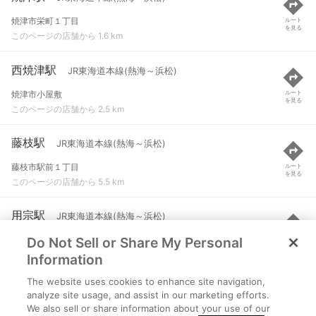
焼津市栄町１丁目
ルート
を見る
このページの店舗から 1.6 km
西焼津駅
JR東海道本線(熱海～浜松)
焼津市小屋敷
ルート
を見る
このページの店舗から 2.5 km
藤枝駅
JR東海道本線(熱海～浜松)
藤枝市駅前１丁目
ルート
を見る
このページの店舗から 5.5 km
用宗駅
JR東海道本線(熱海～浜松)
Do Not Sell or Share My Personal
静岡市駿河区用宗城山町
ルート
を見る
このページの店舗から 8.3 km
Information
The website uses cookies to enhance site navigation,
六合駅
JR東海道本線(熱海～浜松)
analyze site usage, and assist in our marketing efforts.
We also sell or share information about your use of our
島田市道悦１丁目
ルート