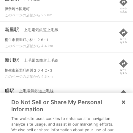
伊勢崎市国定町
ルート
を見る
このページの店舗から 2.2 km
新里駅
上毛電気鉄道上毛線
桐生市新里町小林１２６-１
ルート
を見る
このページの店舗から 4.4 km
新川駅
上毛電気鉄道上毛線
桐生市新里町新川２０４２-３
ルート
を見る
このページの店舗から 4.5 km
膳駅
上毛電気鉄道上毛線
Do Not Sell or Share My Personal
前橋市粕川町膳５６８-３
ルート
を見る
このページの店舗から 4.6 km
Information
The website uses cookies to enhance site navigation,
岩宿駅
JR両毛線
analyze site usage, and assist in our marketing efforts.
We also sell or share information about your use of our
みどり市笠懸町阿左美
ルート