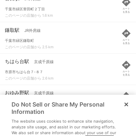
千葉市緑区誉田町２丁目
ルート
を見る
このページの店舗から 1.6 km
鎌取駅
JR外房線
千葉市緑区鎌取町
ルート
を見る
このページの店舗から 2.5 km
ちはら台駅
京成千原線
市原市ちはら台７-８７
ルート
を見る
このページの店舗から 2.6 km
おゆみ野駅
京成千原線
Do Not Sell or Share My Personal
千葉市緑区おゆみ野南３-２７-１
ルート
を見る
このページの店舗から 2.8 km
Information
The website uses cookies to enhance site navigation,
学園前駅
京成千原線
analyze site usage, and assist in our marketing efforts.
We also sell or share information about your use of our
千葉市緑区おゆみ野中央１-１４-２
ルート