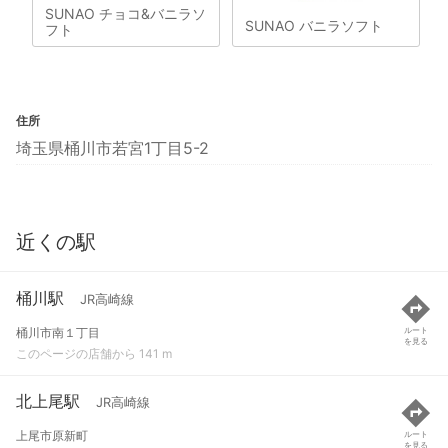
SUNAO チョコ&バニラソ
SUNAO バニラソフト
フト
住所
埼玉県桶川市若宮1丁目5-2
近くの駅
桶川駅
JR高崎線
桶川市南１丁目
ルート
を見る
このページの店舗から 141 m
北上尾駅
JR高崎線
上尾市原新町
ルート
を見る