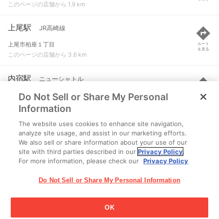
このページの店舗から 1.9 km
上尾駅
JR高崎線
上尾市柏座１丁目
ルート
を見る
このページの店舗から 3.6 km
内宿駅
ニューシャトル
Do Not Sell or Share My Personal
北足立郡伊奈町大字小針新宿１４６１
ルート
を見る
このページの店舗から 3.8 km
Information
The website uses cookies to enhance site navigation,
羽貫駅
ニューシャトル
analyze site usage, and assist in our marketing efforts.
We also sell or share information about your use of our
北足立郡伊奈町大字羽貫８７２
ルート
を見る
site with third parties described in our
Privacy Policy
.
このページの店舗から 4.2 km
For more information, please check our
Privacy Policy
Do Not Sell or Share My Personal Information
OK
江崎グリコ株式会社 Copyright © 2025 Ezaki Glico Co., Ltd.
Cookie 設定