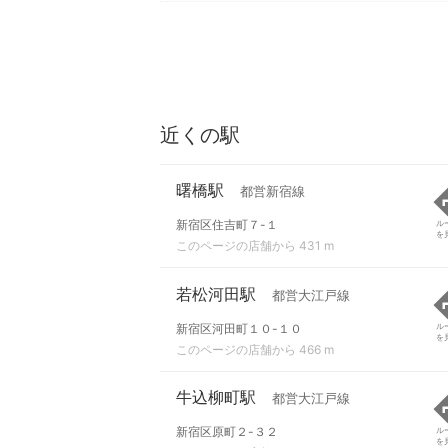
近くの駅
曙橋駅
都営新宿線
新宿区住吉町７-１
ル
を
このページの店舗から 431 m
若松河田駅
都営大江戸線
新宿区河田町１０-１０
ル
を
このページの店舗から 466 m
牛込柳町駅
都営大江戸線
新宿区原町２-３２
ル
を