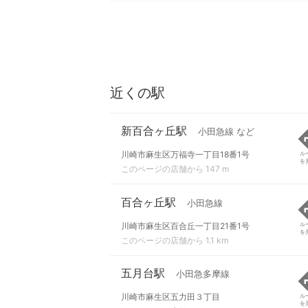
近くの駅
新百合ヶ丘駅
小田急線 など
川崎市麻生区万福寺一丁目18番1号
ル
を
このページの店舗から 147 m
百合ヶ丘駅
小田急線
川崎市麻生区百合丘一丁目21番1号
ル
を
このページの店舗から 1.1 km
五月台駅
小田急多摩線
川崎市麻生区五力田３丁目
ル
を