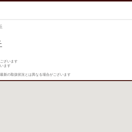
丘
丘
ございます

います

最新の取扱状況とは異なる場合がございます