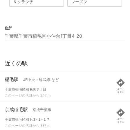
＆クランチ
レーズン
住所
千葉県千葉市稲毛区小仲台1丁目4-20
近くの駅
稲毛駅
JR中央・総武線 など
千葉市稲毛区稲毛東３丁目
ルート
を見る
このページの店舗から 247 m
京成稲毛駅
京成千葉線
千葉市稲毛区稲毛３-１-１７
ルート
を見る
このページの店舗から 887 m