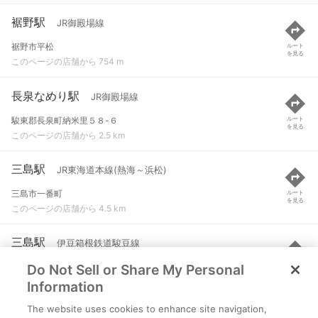
裾野駅
JR御殿場線
裾野市平松
ルート
を見る
このページの店舗から 754 m
長泉なめり駅
JR御殿場線
駿東郡長泉町納米里５８-６
ルート
を見る
このページの店舗から 2.5 km
三島駅
JR東海道本線(熱海～浜松)
三島市一番町
ルート
を見る
このページの店舗から 4.5 km
三島駅
伊豆箱根鉄道駿豆線
Do Not Sell or Share My Personal
三島市一番町
ルート
を見る
このページの店舗から 4.5 km
Information
The website uses cookies to enhance site navigation,
下土狩駅
JR御殿場線