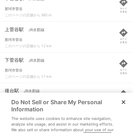
那珂市菅谷
ルート
を見る
このページの店舗から 985 m
上菅谷駅
JR水郡線
那珂市菅谷
ルート
を見る
このページの店舗から 1.2 km
下菅谷駅
JR水郡線
那珂市菅谷
ルート
を見る
このページの店舗から 1.7 km
後台駅
JR水郡線
Do Not Sell or Share My Personal
那珂市後台
ルート
を見る
このページの店舗から 3 km
Information
The website uses cookies to enhance site navigation,
南酒出駅
JR水郡線
analyze site usage, and assist in our marketing efforts.
We also sell or share information about your use of our
那珂市南酒出
ルート