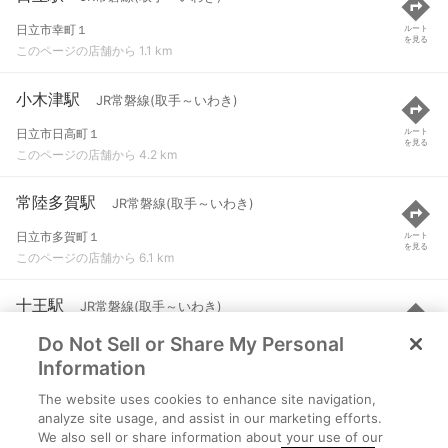
日立市幸町１
ルート
を見る
このページの店舗から 1.1 km
小木津駅
JR常磐線(取手～いわき)
日立市日高町１
ルート
を見る
このページの店舗から 4.2 km
常陸多賀駅
JR常磐線(取手～いわき)
日立市多賀町１
ルート
を見る
このページの店舗から 6.1 km
十王駅
JR常磐線(取手～いわき)
Do Not Sell or Share My Personal
日立市十王町友部
ルート
を見る
このページの店舗から 8.2 km
Information
The website uses cookies to enhance site navigation,
大甕駅
JR常磐線(取手～いわき)
analyze site usage, and assist in our marketing efforts.
We also sell or share information about your use of our
日立市大みか町２
ルート