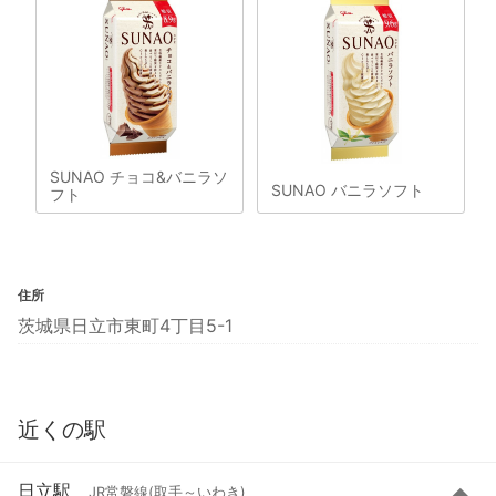
SUNAO チョコ&バニラソ
SUNAO バニラソフト
フト
住所
茨城県日立市東町4丁目5-1
近くの駅
日立駅
JR常磐線(取手～いわき)