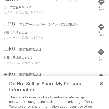
野田市吉春９３１-５
ルート
を見る
このページの店舗から 8.7 km
川間駅
東武アーバンパークライン（東武野田線）
野田市尾崎８３２
ルート
を見る
このページの店舗から 8.7 km
三妻駅
関東鉄道常総線
常総市三坂町１６７２
ルート
を見る
このページの店舗から 9 km
中妻駅
関東鉄道常総線
Do Not Sell or Share My Personal
常総市中妻町７１４-４
ルート
を見る
このページの店舗から 9 km
Information
The website uses cookies to enhance site navigation,
北水海道駅
関東鉄道常総線
analyze site usage, and assist in our marketing efforts.
We also sell or share information about your use of our
常総市相野谷町４３-３
ルート