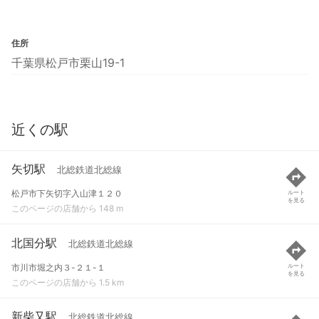
住所
千葉県松戸市栗山19-1
近くの駅
矢切駅
北総鉄道北総線
松戸市下矢切字入山津１２０
ルート
を見る
このページの店舗から 148 m
北国分駅
北総鉄道北総線
市川市堀之内３-２１-１
ルート
を見る
このページの店舗から 1.5 km
新柴又駅
北総鉄道北総線