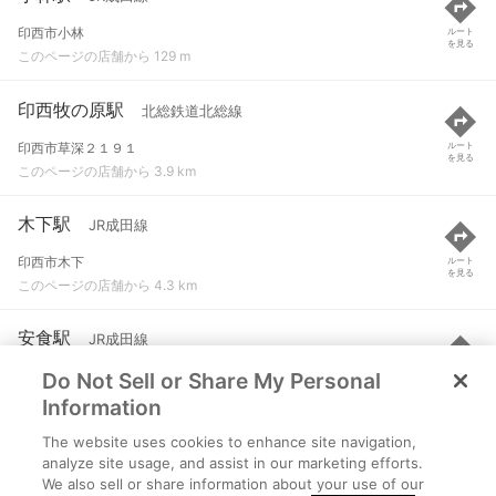
印西市小林
ルート
を見る
このページの店舗から 129 m
印西牧の原駅
北総鉄道北総線
印西市草深２１９１
ルート
を見る
このページの店舗から 3.9 km
木下駅
JR成田線
印西市木下
ルート
を見る
このページの店舗から 4.3 km
安食駅
JR成田線
Do Not Sell or Share My Personal
印旛郡栄町安食
ルート
を見る
このページの店舗から 4.3 km
Information
The website uses cookies to enhance site navigation,
印旛日本医大駅
成田スカイアクセス など
analyze site usage, and assist in our marketing efforts.
We also sell or share information about your use of our
千葉県印西市若萩一丁目1
ルート