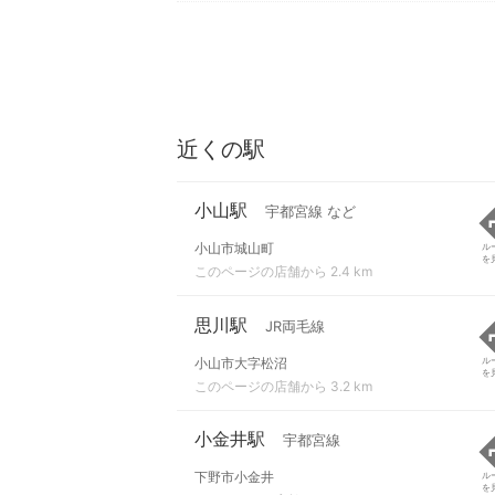
近くの駅
小山駅
宇都宮線 など
小山市城山町
ル
を
このページの店舗から 2.4 km
思川駅
JR両毛線
小山市大字松沼
ル
を
このページの店舗から 3.2 km
小金井駅
宇都宮線
下野市小金井
ル
を