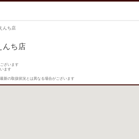
えんち店
えんち店
ございます

います

最新の取扱状況とは異なる場合がございます