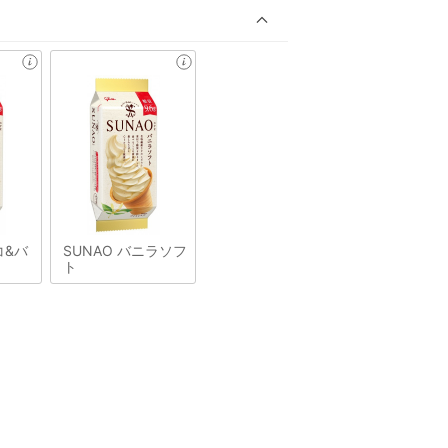
コ&バ
SUNAO バニラソフ
ト