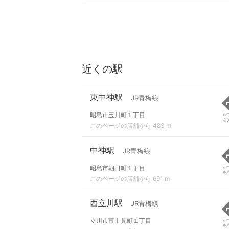
近くの駅
東中神駅
JR青梅線
昭島市玉川町１丁目
ル
を
このページの店舗から 483 m
中神駅
JR青梅線
昭島市朝日町１丁目
ル
を
このページの店舗から 691 m
西立川駅
JR青梅線
立川市富士見町１丁目
ル
を