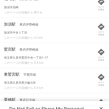
加須市花崎
ルート
を見る
このページの店舗から 801 m
加須駅
東武伊勢崎線
加須市中央１丁目
ルート
を見る
このページの店舗から 3.1 km
鷲宮駅
東武伊勢崎線
埼玉県久喜市鷲宮中央一丁目1-17
ルート
を見る
このページの店舗から 3.4 km
東鷲宮駅
宇都宮線
埼玉県久喜市西大輪326
ルート
を見る
このページの店舗から 5.4 km
栗橋駅
東武日光線
Do Not Sell or Share My Personal
埼玉県久喜市伊坂字土取場1202-2
ルート