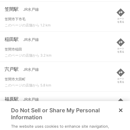
笠間駅
JR水戸線
笠間市下市毛
ルート
を見る
このページの店舗から 1.2 km
稲田駅
JR水戸線
笠間市稲田
ルート
を見る
このページの店舗から 3.2 km
宍戸駅
JR水戸線
笠間市大田町
ルート
を見る
このページの店舗から 5.8 km
福原駅
JR水戸線
Do Not Sell or Share My Personal
笠間市福原
ルート
を見る
このページの店舗から 6.4 km
Information
The website uses cookies to enhance site navigation,
友部駅
JR常磐線(取手～いわき) など