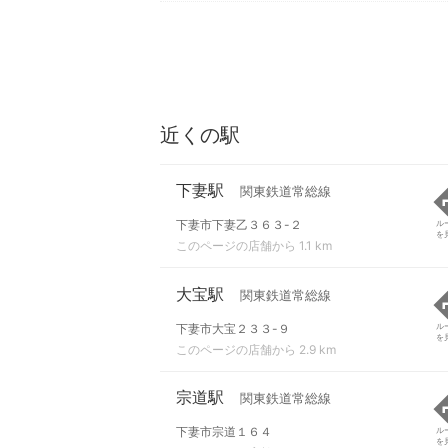
近くの駅
下妻駅
関東鉄道常総線
下妻市下妻乙３６３-２
ル
を
このページの店舗から 1.1 km
大宝駅
関東鉄道常総線
下妻市大宝２３３-９
ル
を
このページの店舗から 2.9 km
宗道駅
関東鉄道常総線
下妻市宗道１６４
ル
を