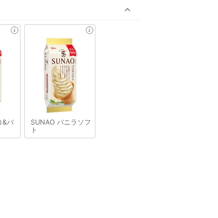
コ&バ
SUNAO バニラソフ
ト