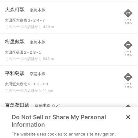
大森町駅
京急本線
大田区大森西３-２４-７
ルート
を見る
このページの店舗から 449 m
梅屋敷駅
京急本線
大田区蒲田２-２８-１
ルート
を見る
このページの店舗から 643 m
平和島駅
京急本線
大田区大森北６-１３-１１
ルート
を見る
このページの店舗から 1.1 km
京急蒲田駅
京急本線 など
Do Not Sell or Share My Personal
大田区蒲田４-５０-１０
ルート
を見る
このページの店舗から 1.4 km
Information
The website uses cookies to enhance site navigation,
昭和島駅
東京モノレール