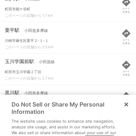
町田市能ケ谷町
ルート
を見る
このページの店舗から 1.7 km
栗平駅
小田急多摩線
川崎市麻生区栗平２-１-１
ルート
を見る
このページの店舗から 2.5 km
玉川学園前駅
小田急線
町田市玉川学園２丁目
ルート
を見る
このページの店舗から 2.7 km
黒川駅
小田急多摩線
Do Not Sell or Share My Personal
川崎市麻生区南黒川４丁目
ルート
を見る
このページの店舗から 2.9 km
Information
The website uses cookies to enhance site navigation,
五月台駅
小田急多摩線
analyze site usage, and assist in our marketing efforts.
We also sell or share information about your use of our
川崎市麻生区五力田３丁目
ルート