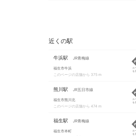
近くの駅
牛浜駅
JR青梅線
福生市牛浜
ル
を
このページの店舗から 375 m
熊川駅
JR五日市線
福生市熊川北
ル
を
このページの店舗から 474 m
福生駅
JR青梅線
福生市本町
ル
を