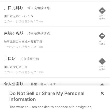
川口元郷駅
埼玉高速鉄道線
川口市元郷１-２-１５
ルート
を見る
このページの店舗から 1.2 km
南鳩ヶ谷駅
埼玉高速鉄道線
埼玉県川口市南鳩ヶ谷五丁目
ルート
を見る
このページの店舗から 2.1 km
川口駅
JR京浜東北線
川口市栄町３丁目
ルート
を見る
このページの店舗から 2.3 km
舎人公園駅
日暮里・舎人ライナー
Do Not Sell or Share My Personal
足立区舎人公園１-１０
ルート
を見る
このページの店舗から 2.5 km
Information
The website uses cookies to enhance site navigation,
志茂駅
東京メトロ南北線